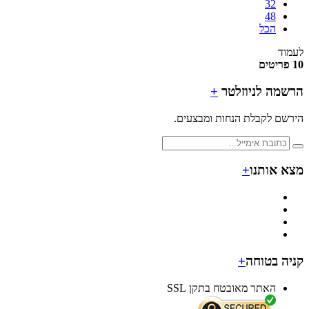
32
48
הכל
ד
מה לניוזלטר
+
ם לקבלת הנחות ומבצעים.
 אותנו
+
ה בטוחה
+
האתר מאובטח בתקן SSL