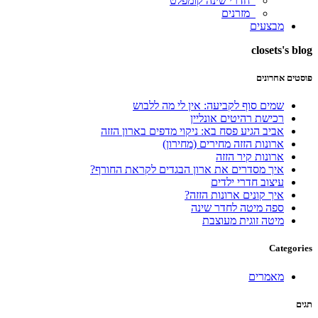
חדרי שינה קומפלט
מזרנים
מבצעים
closets's blog
פוסטים אחרונים
שמים סוף לקביעה: אין לי מה ללבוש
רכישת רהיטים אונליין
אביב הגיע פסח בא: ניקוי מדפים בארון הזזה
ארונות הזזה מחירים (מחירון)
ארונות קיר הזזה
איך מסדרים את ארון הבגדים לקראת החורף?
עיצוב חדרי ילדים
איך קונים ארונות הזזה?
ספה מיטה לחדר שינה
מיטה זוגית מעוצבת
Categories
מאמרים
תגים