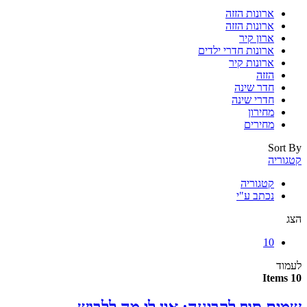
ארונות הזזה
ארונות הזזה
ארון קיר
ארונות חדרי ילדים
ארונות קיר
הזזה
חדר שינה
חדרי שינה
מחירון
מחירים
Sort By
קטגוריה
קטגוריה
נכתב ע"י
הצג
10
לעמוד
10 Items
שמים סוף לקביעה: אין לי מה ללבוש