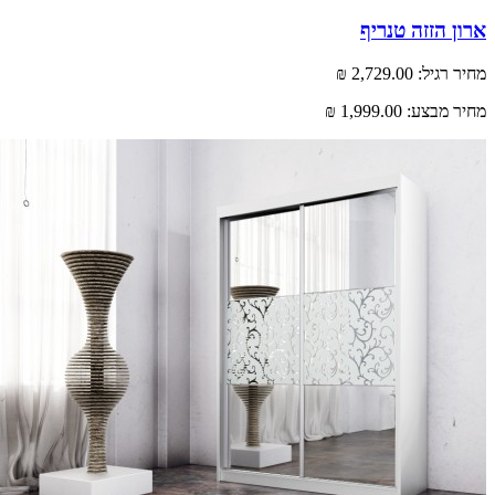
 הזזה טנריף
רגיל:
2,729.00 ₪
 מבצע:
1,999.00 ₪