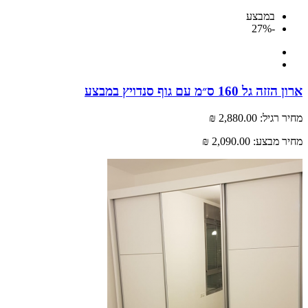
במבצע
-27%
ל 160 ס״מ עם גוף סנדויץ במבצע
רגיל:
2,880.00 ₪
 מבצע:
2,090.00 ₪