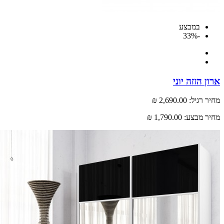
במבצע
-33%
 הזזה יוני
רגיל:
2,690.00 ₪
 מבצע:
1,790.00 ₪