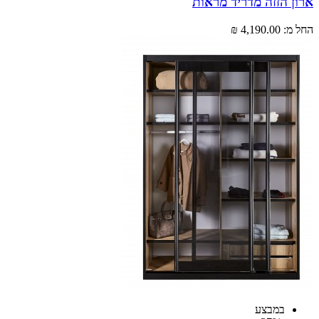
 הזזה מדריד מראות
מ:
4,190.00 ₪
במבצע