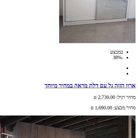
במבצע
-38%
 הזזה גל עם דלת מראה במחיר מיוחד
רגיל:
2,730.00 ₪
 מבצע:
1,690.00 ₪