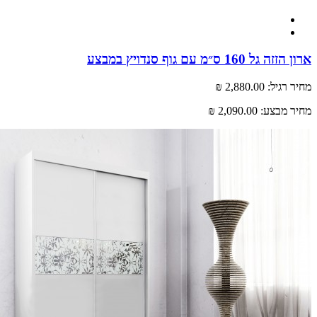
ל 160 ס״מ עם גוף סנדויץ במבצע
רגיל:
2,880.00 ₪
 מבצע:
2,090.00 ₪