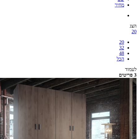
מחיר
הצג
20
20
32
48
הכל
לעמוד
3 פריטים