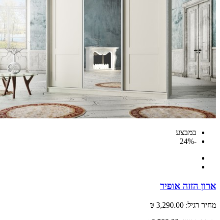
במבצע
-24%
 הזזה אופיר
רגיל:
3,290.00 ₪