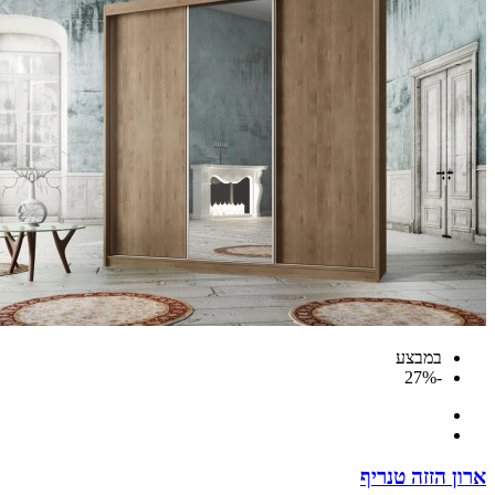
במבצע
-27%
 הזזה טנריף