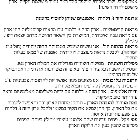
טיבי. ייצור איכותי ומוקפד כולל רמת גימור מושלמת ונקייה. ארון
ם לחדר השינה!
ות - אלמנטים שניתן להוסיף בהזמנה
ת קריסטליות
- ארון הזזה 3 דלתות עם מראות קריסטליות הינו ארון
ראה עבה ואיכותית, המייצרת בין השאר תחושת מרחב יוצאת דופן.
ץ.
ת בהתזת חול
- אנו עושים שימוש בטכניקת התזה ייחודית (חול ע"ג
ה), לקבלת נראות מעוצבת ויוקרתית. אומנות של ממש בעלות
ת.
ות חיצוניות
- מסילות חיצוניות מגדילות את תכולת הארון נטו.
לות יושבות על ציר חיצוני ובאופן זה משדרגות את רמת האסתטיקה
זית הרהיט.
ות על זכוכית
- אנו מציעים מגוון אפשרויות להדפסות צבעוניות ע"ג
כית. ניתן ומומלץ להדפיס דוגמא מקורית.
 אלומניום
- ארון הזזה 3 דלתות עם ידיות משלימות מאלומיניום נראה
יותר טוב מהמקור.
מגירות להגבהת הארון
- תותקן מתחת לארון וכך ותאפשר להגביה
את כל הארון. כך ניתן למלא את הקיר במלואו ולקבל ארון הזזה 3 דלתות
פע פתרונות אחסון.
ניקל
- פסים עדינים שהם אלמנט עיצובי מומלץ ביותר. הפסים
עים להבין בעין את חלוקת הארון.