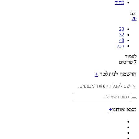
מחיר
20
32
48
הכל
ד
מה לניוזלטר
+
ם לקבלת הנחות ומבצעים.
 אותנו
+