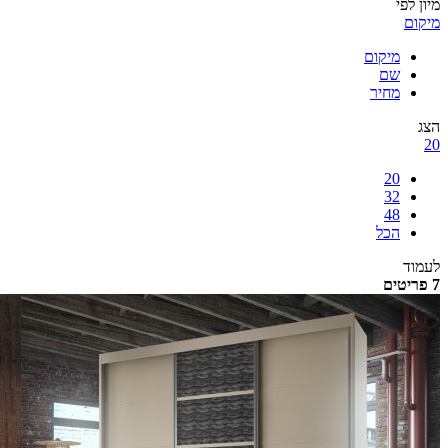
לפי
ם
מיקום
שם
מחיר
20
32
48
הכל
ד