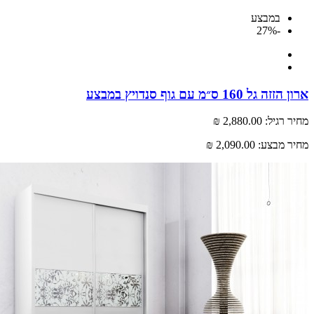
במבצע
-27%
ל 160 ס״מ עם גוף סנדויץ במבצע
רגיל:
2,880.00 ₪
 מבצע:
2,090.00 ₪