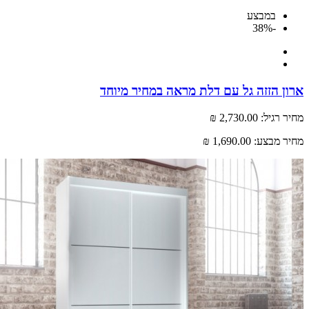
במבצע
-38%
 הזזה גל עם דלת מראה במחיר מיוחד
רגיל:
2,730.00 ₪
 מבצע:
1,690.00 ₪