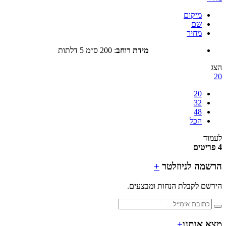
מיקום
שם
מחיר
מידת רוחב
:
200 ס״מ 5 דלתות
20
32
48
הכל
ד
מה לניוזלטר
+
ם לקבלת הנחות ומבצעים.
 אותנו
+