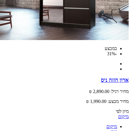
במבצע
-31%
 הזזה ניס
רגיל:
2,890.00 ₪
 מבצע:
1,990.00 ₪
לפי
ם
מיקום