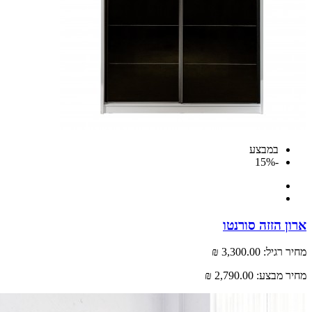
במבצע
-15%
 הזזה סורנטו
רגיל:
3,300.00 ₪
 מבצע:
2,790.00 ₪