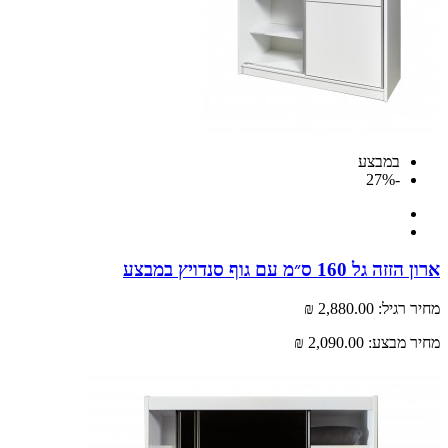
במבצע
-27%
ל 160 ס״מ עם גוף סנדויץ במבצע
רגיל:
2,880.00 ₪
 מבצע:
2,090.00 ₪