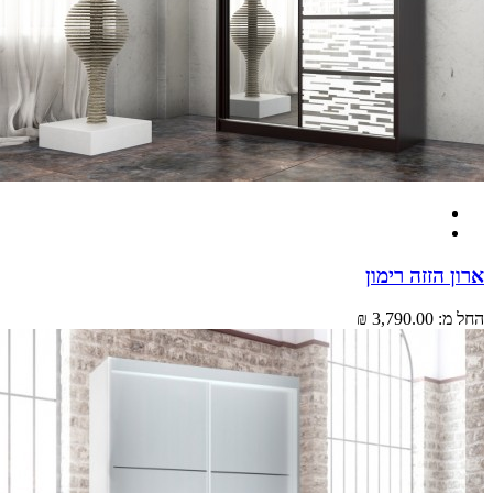
 הזזה רימון
מ:
3,790.00 ₪