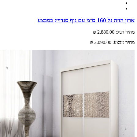
ל 160 ס״מ עם גוף סנדויץ במבצע
רגיל:
2,880.00 ₪
 מבצע:
2,090.00 ₪