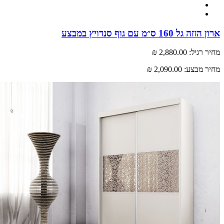
ל 160 ס״מ עם גוף סנדויץ במבצע
רגיל:
2,880.00 ₪
 מבצע:
2,090.00 ₪