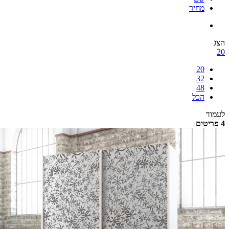
מחיר
הצג
20
20
32
48
הכל
לעמוד
4 פריטים