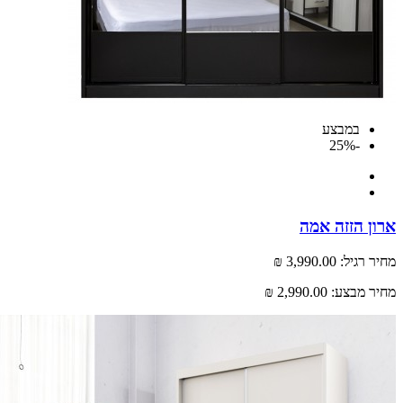
במבצע
-25%
 הזזה אמה
רגיל:
3,990.00 ₪
 מבצע:
2,990.00 ₪