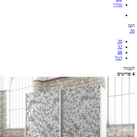
מחיר
הצג
20
20
32
48
הכל
לעמוד
4 פריטים