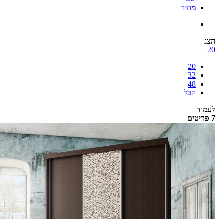
מחיר
הצג
20
20
32
48
הכל
לעמוד
7 פריטים