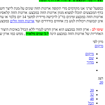
כמפעל יצרני אנו מקדמים מדי תקופה ארונות הזזה שונים על-מנת לייצר חשי
בדף המבצעים תוכלו למצוא מגוון ארונות הזזה במבצע: ארונות הזזה קלאסים,
ארונות הזזה במבצע זמ
אינן קבועות ויכולות לנוע בין אחוזים בודדדים ועד
ארונות הזזה זולים
במבצע של 25 אח
שימו לב
- ארון הזזה במבצע הוא ארון חדש לגמרי ללא הבדל באיכות היצור ו
האחריות של ארונות הזזה במבצע הינה
ל-5 שנים מלאות
, ממש כמו ארון ש
מיון לפי
מיקום
מיקום
שם
מחיר
הצג
20
20
32
48
הכל