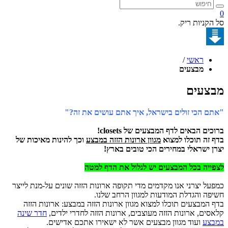
קניות ריק.
ראשי
/
מבצעים
עים
 הכי זולים בישראל, איך אתם עושים את זה?"
ם הבאים לדף המבצעים של closets!
זה תוכלו למצוא
מגוון ארונות הזזה במבצע
וכך להינות מאיכות של
 ישראלי
במחירים הכי טובים בארץ
!
יה בכל המבצעים יש לגלול את הדף למטה
ל יצרני אנו מקדמים מדי תקופה ארונות הזזה שונים על-מנת לייצר
ה והגדלת המודעות למגוון הרחב שלנו.
המבצעים תוכלו למצוא מגוון ארונות הזזה במבצע: ארונות הזזה
ים, ארונות הזזה מעוצבים, ארונות הזזה לחדרי ילדים,
חדר שינה
צע
ועוד מגוון מבצעים אשר לא ישאירו אתכם אדישים.