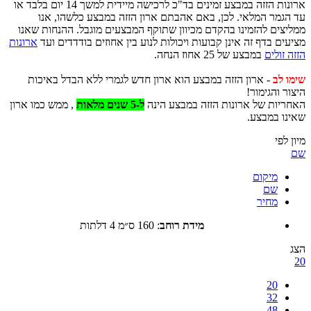
ארונות הזזה במבצע זמינים בד"כ לרכישה מיידית למשך 14 יום בלבד או
גמר המלאי. לכן, באם אהבתם ארון הזזה במבצע כלשהו, אנו
צים להזמינו בהקדם מכיוון שתוקף המבצעים מוגבל. ההנחות שאנו
ים בדף זה אינן קבועות ויכולות לנוע בין אחוזים בודדדים ועד
ארונות
זולים
במבצע של 25 אחוז הנחה.
 לב
- ארון הזזה במבצע הוא ארון חדש לגמרי ללא הבדל באיכות
 והגימור!
יות של ארונות הזזה במבצע הינה
ל-5 שנים מלאות
, ממש כמו ארון
ו במבצע.
לפי
מיקום
שם
מחיר
מידת רוחב
:
160 ס״מ 4 דלתות
20
32
48