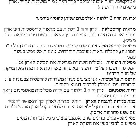
טיבי. ייצור איכותי ומוקפד כולל רמת גימור מושלמת ונקייה. ארון
ם לחדר השינה!
ות - אלמנטים שניתן להוסיף בהזמנה
ת קריסטליות
- ארון הזזה 3 דלתות עם מראות קריסטליות הינו ארון
ראה עבה ואיכותית, המייצרת בין השאר תחושת מרחב יוצאת דופן.
ץ.
ת בהתזת חול
- אנו עושים שימוש בטכניקת התזה ייחודית (חול ע"ג
ה), לקבלת נראות מעוצבת ויוקרתית. אומנות של ממש בעלות
ת.
ות חיצוניות
- מסילות חיצוניות מגדילות את תכולת הארון נטו.
לות יושבות על ציר חיצוני ובאופן זה משדרגות את רמת האסתטיקה
זית הרהיט.
ות על זכוכית
- אנו מציעים מגוון אפשרויות להדפסות צבעוניות ע"ג
כית. ניתן ומומלץ להדפיס דוגמא מקורית.
 אלומניום
- ארון הזזה 3 דלתות עם ידיות משלימות מאלומיניום נראה
יותר טוב מהמקור.
מגירות להגבהת הארון
- תותקן מתחת לארון וכך ותאפשר להגביה
את כל הארון. כך ניתן למלא את הקיר במלואו ולקבל ארון הזזה 3 דלתות
פע פתרונות אחסון.
ניקל
- פסים עדינים שהם אלמנט עיצובי מומלץ ביותר. הפסים
עים להבין בעין את חלוקת הארון.