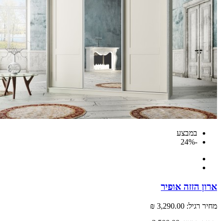
במבצע
-24%
 הזזה אופיר
רגיל:
3,290.00 ₪