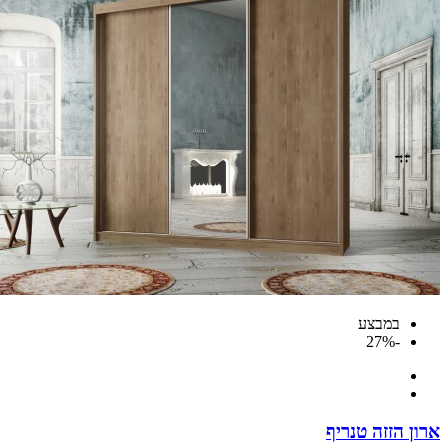
במבצע
-27%
 הזזה טנריף