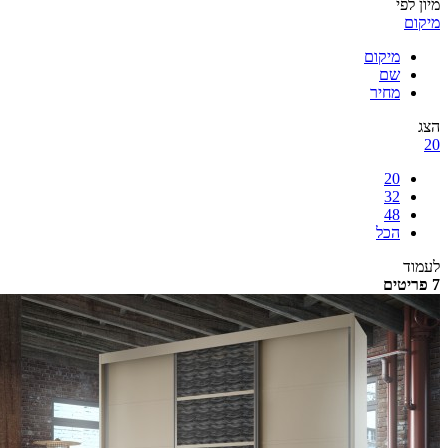
לפי
ם
מיקום
שם
מחיר
20
32
48
הכל
ד