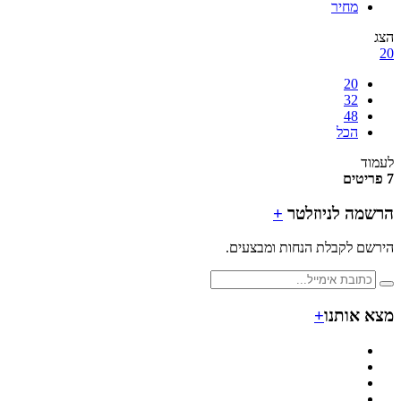
מחיר
20
32
48
הכל
ד
מה לניוזלטר
+
ם לקבלת הנחות ומבצעים.
 אותנו
+