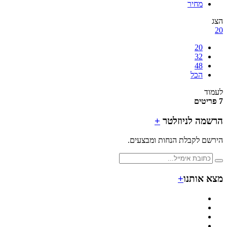
מחיר
20
32
48
הכל
ד
מה לניוזלטר
+
ם לקבלת הנחות ומבצעים.
 אותנו
+