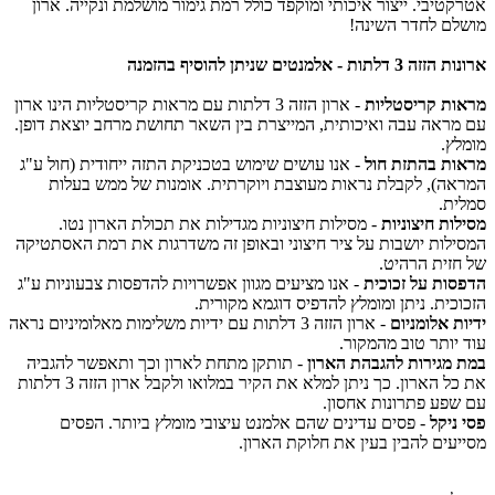
טיבי. ייצור איכותי ומוקפד כולל רמת גימור מושלמת ונקייה. ארון
ם לחדר השינה!
ות - אלמנטים שניתן להוסיף בהזמנה
ת קריסטליות
- ארון הזזה 3 דלתות עם מראות קריסטליות הינו ארון
ראה עבה ואיכותית, המייצרת בין השאר תחושת מרחב יוצאת דופן.
ץ.
ת בהתזת חול
- אנו עושים שימוש בטכניקת התזה ייחודית (חול ע"ג
ה), לקבלת נראות מעוצבת ויוקרתית. אומנות של ממש בעלות
ת.
ות חיצוניות
- מסילות חיצוניות מגדילות את תכולת הארון נטו.
לות יושבות על ציר חיצוני ובאופן זה משדרגות את רמת האסתטיקה
זית הרהיט.
ות על זכוכית
- אנו מציעים מגוון אפשרויות להדפסות צבעוניות ע"ג
כית. ניתן ומומלץ להדפיס דוגמא מקורית.
 אלומניום
- ארון הזזה 3 דלתות עם ידיות משלימות מאלומיניום נראה
יותר טוב מהמקור.
מגירות להגבהת הארון
- תותקן מתחת לארון וכך ותאפשר להגביה
את כל הארון. כך ניתן למלא את הקיר במלואו ולקבל ארון הזזה 3 דלתות
פע פתרונות אחסון.
ניקל
- פסים עדינים שהם אלמנט עיצובי מומלץ ביותר. הפסים
עים להבין בעין את חלוקת הארון.