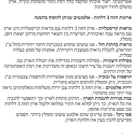
טיבי. ייצור איכותי ומוקפד כולל רמת גימור מושלמת ונקייה. ארון
ם לחדר השינה!
ות - אלמנטים שניתן להוסיף בהזמנה
ת קריסטליות
- ארון הזזה 3 דלתות עם מראות קריסטליות הינו ארון
ראה עבה ואיכותית, המייצרת בין השאר תחושת מרחב יוצאת דופן.
ץ.
ת בהתזת חול
- אנו עושים שימוש בטכניקת התזה ייחודית (חול ע"ג
ה), לקבלת נראות מעוצבת ויוקרתית. אומנות של ממש בעלות
ת.
ות חיצוניות
- מסילות חיצוניות מגדילות את תכולת הארון נטו.
לות יושבות על ציר חיצוני ובאופן זה משדרגות את רמת האסתטיקה
זית הרהיט.
ות על זכוכית
- אנו מציעים מגוון אפשרויות להדפסות צבעוניות ע"ג
כית. ניתן ומומלץ להדפיס דוגמא מקורית.
 אלומניום
- ארון הזזה 3 דלתות עם ידיות משלימות מאלומיניום נראה
יותר טוב מהמקור.
מגירות להגבהת הארון
- תותקן מתחת לארון וכך ותאפשר להגביה
את כל הארון. כך ניתן למלא את הקיר במלואו ולקבל ארון הזזה 3 דלתות
פע פתרונות אחסון.
ניקל
- פסים עדינים שהם אלמנט עיצובי מומלץ ביותר. הפסים
עים להבין בעין את חלוקת הארון.