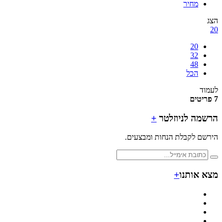
מחיר
20
32
48
הכל
ד
מה לניוזלטר
+
ם לקבלת הנחות ומבצעים.
 אותנו
+