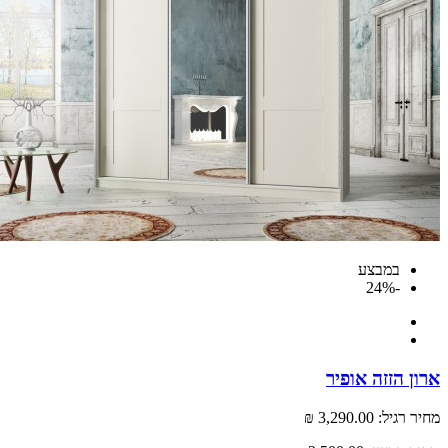
במבצע
-24%
 הזזה אופיר
רגיל:
3,290.00 ₪