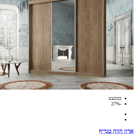
במבצע
-27%
 הזזה טנריף