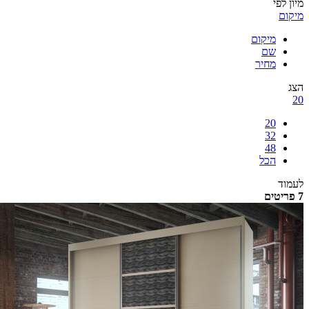
לפי
ם
מיקום
שם
מחיר
20
32
48
הכל
ד