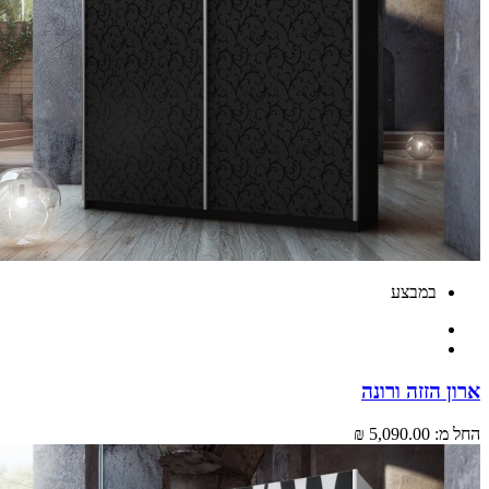
במבצע
 הזזה ורונה
מ:
5,090.00 ₪