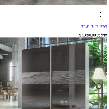
 הזזה יערה
מ:
5,090.00 ₪