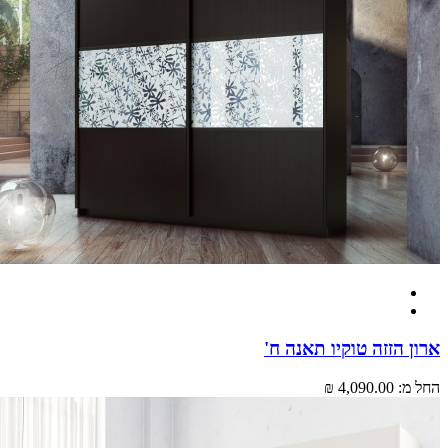
 הזזה טוקיו תאנה ח'
מ:
4,090.00 ₪