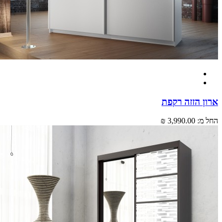
 הזזה רקפת
מ:
3,990.00 ₪