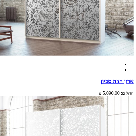
 הזזה סביון
מ:
5,090.00 ₪