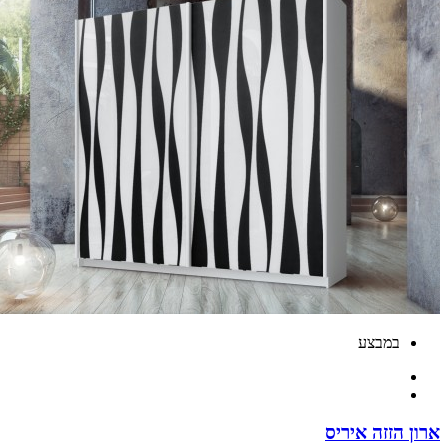
במבצע
 הזזה איריס