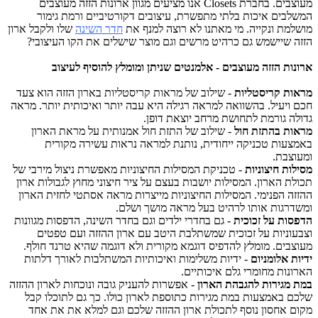
מעוצבים. בחברת Closets אנו מציעים מגוון ארונות הזזה מעוצבים
בים איכות בלתי מתפשרת, עיצובים דקורטיביים ורמת גימור
מת ונקייה. מי מאתנו לא רוצה למנף את
חדר השינה
שלו ולקבל ארון
 שיישמש גם כרהיט מרשים וגם מוצר שישלים את הקו העיצובי?
ות הזזה מעוצבים - אלמנטים שניתן ומומלץ להוסיף לעיצוב
ת קריסטליות
- שילוב של מראות קריסטליות בארון הזזה הוא צעד
ויעיל. בהשוואה למראה רגילה היא עבה יותר ואיכותית יותר. מראה
ה גורמת לתחושת מרחב יוצאת דופן.
ת בהתזת חול
- שילוב של התזת חול אמנותית על מראת הארון
עות טכניקה ייחודית, נותנת למראה נראות עשירה מקורית
צבת.
ות חיצוניות
- טכניקת המסילות החיצוניות מאפשרת ניצול מירבי של
ת הארון. המסילות יושבות בעצם על ציר חיצוני מחוץ לגבולות ארון
ה הפנימי. המסילות החיצוניות מייצרות מראה אסתטי לחזית הארון
רגות אותו לרהיט בעל מראה מושך ושלם.
ות על זכוכית
- גם בחדרי ילדים וגם בחדר השינה, הדפסות מגוונות
וניות על זכוכית שמשתלבת היטב עם ארון ההזזה ועם טפטים
בים. מומלץ להדפיס דוגמא מקורית ולא דוגמה שהיא טרנד חולף.
 אלומניום
- ידיות משלימות ואיכותיות המשתלבות לאורך דלתות
נות מחומרי גלם איכותיים.
מגירות להגבהת הארון
- אפשרות להעניק גובה ונוכחות לארון ההזזה
 באמצעות במת מגירות כתוספת לארון כולו. כך גם לתוכלו קבל
 אחסון נוסף לתכולת ארון ההזזה שלכם וגם למלא את את אחד