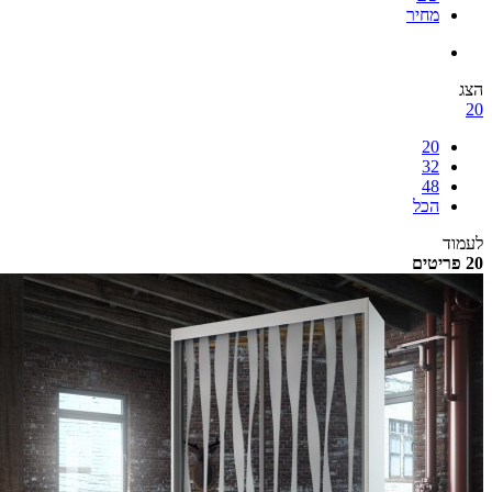
מחיר
הצג
20
20
32
48
הכל
לעמוד
20 פריטים