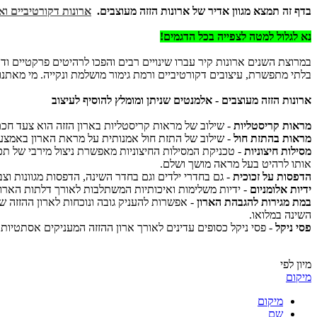
בדף זה תמצא מגוון אדיר של ארונות הזזה מעוצבים.
ארונות דקורטיביים ו
נא לגלול למטה לצפייה בכל הדגמים!
בלתי מתפשרת, עיצובים דקורטיביים ורמת גימור מושלמת ונקייה. מי מאתנ
ארונות הזזה מעוצבים - אלמנטים שניתן ומומלץ להוסיף לעיצוב
מראות קריסטליות
- שילוב של מראות קריסטליות בארון הזזה הוא צעד חכם
מראות בהתזת חול
- שילוב של התזת חול אמנותית על מראת הארון באמצעו
מסילות חיצוניות
- טכניקת המסילות החיצוניות מאפשרת ניצול מירבי של תכו
אותו לרהיט בעל מראה מושך ושלם.
הדפסות על זכוכית
- גם בחדרי ילדים וגם בחדר השינה, הדפסות מגוונות ו
ידיות אלומניום
- ידיות משלימות ואיכותיות המשתלבות לאורך דלתות הארונו
במת מגירות להגבהת הארון
- אפשרות להעניק גובה ונוכחות לארון ההזזה 
השינה במלואו.
פסי ניקל
- פסי ניקל כסופים עדינים לאורך ארון ההזזה המעניקים אסתטיות
מיון לפי
מיקום
מיקום
שם