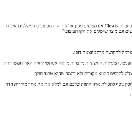
במרוצת השנים ארונות קיר עברו שינויים רבים והפכו לרהיטים פרקטיים ודקורטיביים בעלי נוכחות משמעותית בחלל הבית, ממש כמו טפטים מעוצבים. בחברת Closets אנו מציעים מגוון ארונות הזזה מעוצבים המשלבים איכות
ים וגם מוצר שישלים את הקו העיצובי?
גורמת לתחושת מרחב יוצאת דופן.
הפנימי. המסילות החיצוניות מייצרות מראה אסתטי לחזית הארון ומשדרגות
מלץ להדפיס דוגמא מקורית ולא דוגמה שהיא טרנד חולף.
חסון נוסף לתכולת ארון ההזזה שלכם וגם למלא את את אחד מקירות חדר
.