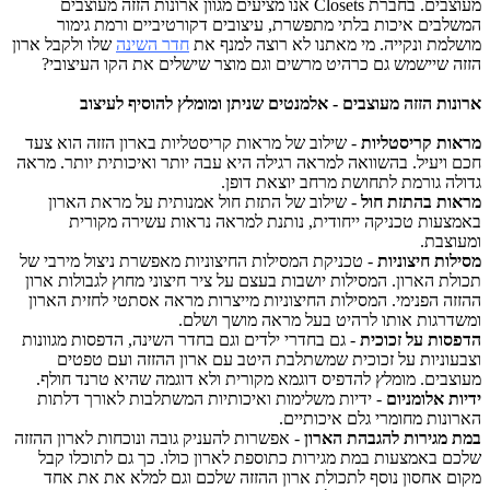
מעוצבים. בחברת Closets אנו מציעים מגוון ארונות הזזה מעוצבים
בים איכות בלתי מתפשרת, עיצובים דקורטיביים ורמת גימור
מת ונקייה. מי מאתנו לא רוצה למנף את
חדר השינה
שלו ולקבל ארון
 שיישמש גם כרהיט מרשים וגם מוצר שישלים את הקו העיצובי?
ות הזזה מעוצבים - אלמנטים שניתן ומומלץ להוסיף לעיצוב
ת קריסטליות
- שילוב של מראות קריסטליות בארון הזזה הוא צעד
ויעיל. בהשוואה למראה רגילה היא עבה יותר ואיכותית יותר. מראה
ה גורמת לתחושת מרחב יוצאת דופן.
ת בהתזת חול
- שילוב של התזת חול אמנותית על מראת הארון
עות טכניקה ייחודית, נותנת למראה נראות עשירה מקורית
צבת.
ות חיצוניות
- טכניקת המסילות החיצוניות מאפשרת ניצול מירבי של
ת הארון. המסילות יושבות בעצם על ציר חיצוני מחוץ לגבולות ארון
ה הפנימי. המסילות החיצוניות מייצרות מראה אסתטי לחזית הארון
רגות אותו לרהיט בעל מראה מושך ושלם.
ות על זכוכית
- גם בחדרי ילדים וגם בחדר השינה, הדפסות מגוונות
וניות על זכוכית שמשתלבת היטב עם ארון ההזזה ועם טפטים
בים. מומלץ להדפיס דוגמא מקורית ולא דוגמה שהיא טרנד חולף.
 אלומניום
- ידיות משלימות ואיכותיות המשתלבות לאורך דלתות
נות מחומרי גלם איכותיים.
מגירות להגבהת הארון
- אפשרות להעניק גובה ונוכחות לארון ההזזה
 באמצעות במת מגירות כתוספת לארון כולו. כך גם לתוכלו קבל
 אחסון נוסף לתכולת ארון ההזזה שלכם וגם למלא את את אחד