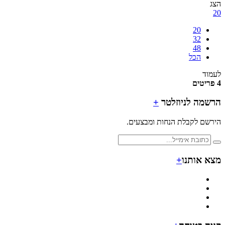
20
32
48
הכל
ד
מה לניוזלטר
+
ם לקבלת הנחות ומבצעים.
 אותנו
+