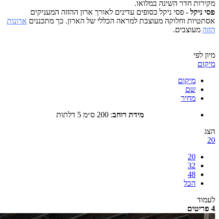
ות חדר השינה במלואו.
ניקל
- פסי ניקל כסופים עדינים לאורך ארון ההזזה המעניקים
יות וחלוקה מעוצבת למראה הכללי של הארון. כך מתכננים
ארונות
מעוצבים.
לפי
ם
מיקום
שם
מחיר
מידת רוחב
:
200 ס״מ 5 דלתות
20
32
48
הכל
ד