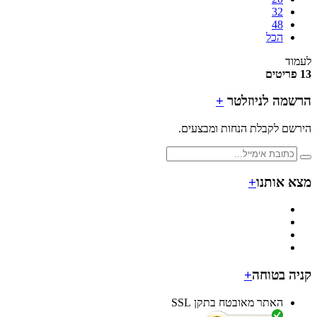
32
48
הכל
ד
מה לניוזלטר
+
ם לקבלת הנחות ומבצעים.
 אותנו
+
ה בטוחה
+
האתר מאובטח בתקן SSL