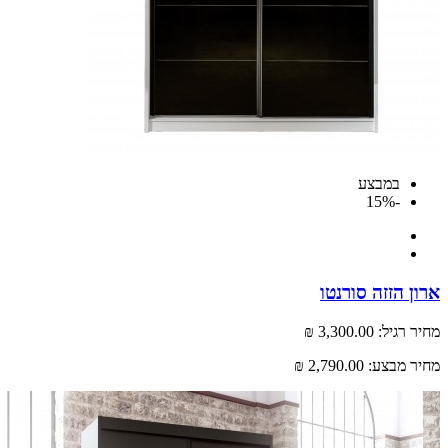
במבצע
-15%
 הזזה סורנטו
רגיל:
3,300.00 ₪
 מבצע:
2,790.00 ₪