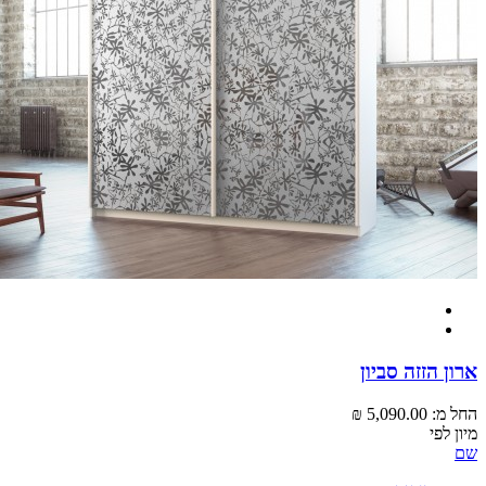
 הזזה סביון
מ:
5,090.00 ₪
לפי