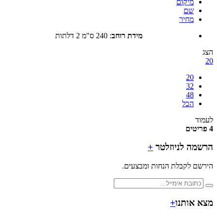
מיקום
שם
מחיר
מידת רוחב
:
240 ס"מ 2 דלתות
20
32
48
הכל
ד
מה לניוזלטר
+
ם לקבלת הנחות ומבצעים.
 אותנו
+