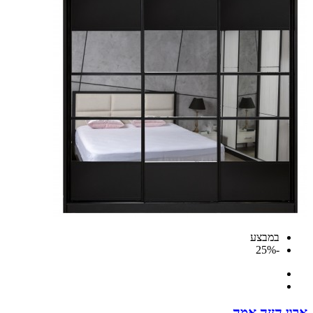
במבצע
-25%
 הזזה אמה