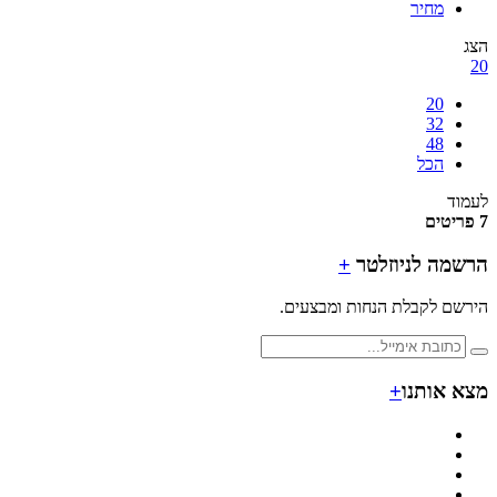
מחיר
20
32
48
הכל
ד
מה לניוזלטר
+
ם לקבלת הנחות ומבצעים.
 אותנו
+