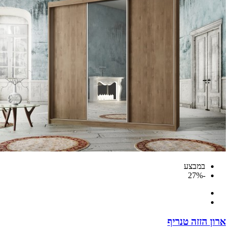
במבצע
-27%
 הזזה טנריף