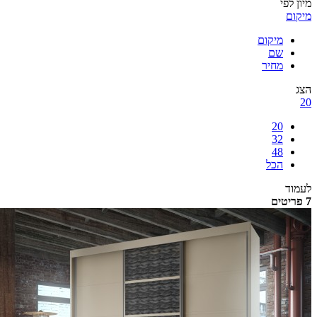
לפי
ם
מיקום
שם
מחיר
20
32
48
הכל
ד