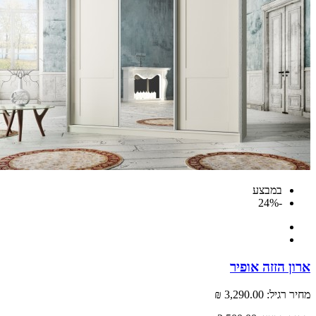
במבצע
-24%
 הזזה אופיר
רגיל:
3,290.00 ₪