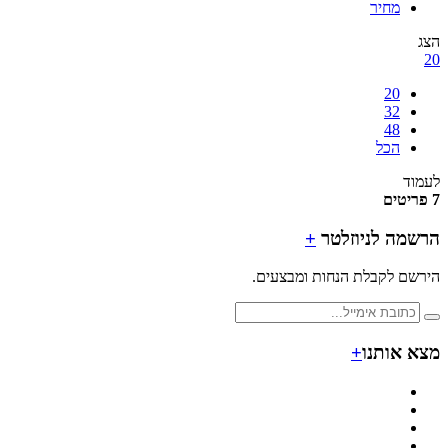
מחיר
20
32
48
הכל
ד
מה לניוזלטר
+
ם לקבלת הנחות ומבצעים.
 אותנו
+