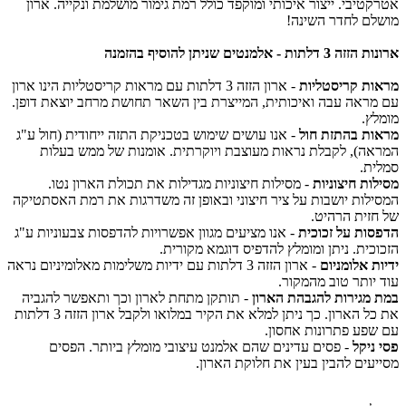
טיבי. ייצור איכותי ומוקפד כולל רמת גימור מושלמת ונקייה. ארון
ם לחדר השינה!
ות - אלמנטים שניתן להוסיף בהזמנה
ת קריסטליות
- ארון הזזה 3 דלתות עם מראות קריסטליות הינו ארון
ראה עבה ואיכותית, המייצרת בין השאר תחושת מרחב יוצאת דופן.
ץ.
ת בהתזת חול
- אנו עושים שימוש בטכניקת התזה ייחודית (חול ע"ג
ה), לקבלת נראות מעוצבת ויוקרתית. אומנות של ממש בעלות
ת.
ות חיצוניות
- מסילות חיצוניות מגדילות את תכולת הארון נטו.
לות יושבות על ציר חיצוני ובאופן זה משדרגות את רמת האסתטיקה
זית הרהיט.
ות על זכוכית
- אנו מציעים מגוון אפשרויות להדפסות צבעוניות ע"ג
כית. ניתן ומומלץ להדפיס דוגמא מקורית.
 אלומניום
- ארון הזזה 3 דלתות עם ידיות משלימות מאלומיניום נראה
יותר טוב מהמקור.
מגירות להגבהת הארון
- תותקן מתחת לארון וכך ותאפשר להגביה
את כל הארון. כך ניתן למלא את הקיר במלואו ולקבל ארון הזזה 3 דלתות
פע פתרונות אחסון.
ניקל
- פסים עדינים שהם אלמנט עיצובי מומלץ ביותר. הפסים
עים להבין בעין את חלוקת הארון.