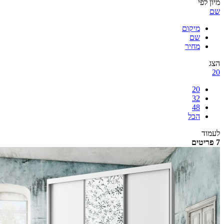
לפי
מיקום
שם
מחיר
20
32
48
הכל
ד